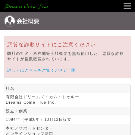
ホーム
スマートフォンアプリ
採用情報
PCソフトウェア
悪質な詐欺サイトにご注意ください
会社概要
受託開発
弊社の社名・所在地等会社概要を無断使用した、悪質な詐欺
プライバシーポリシー
技術者派遣
サイトが複数確認されています。
お問い合わせ
WEB制作/ショップ運営
詳しくはこちらをご覧ください
社名
有限会社ドリームズ・カム・トゥルー
Dreams Come True Inc.
設立・創業
1994年（平成6年）10月13日設立
本社／サポートセンター
オンラインショップ窓口